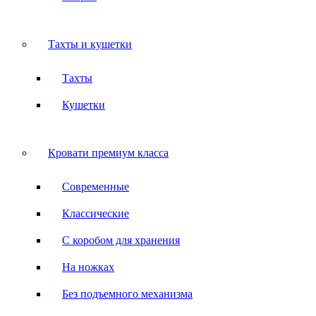
Тахты и кушетки
Тахты
Кушетки
Кровати премиум класса
Современные
Классические
С коробом для хранения
На ножках
Без подъемного механизма