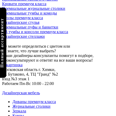
Кровати премиум класса
Премиальные журнальные столики
Премиальные тумбы и комоды
Столы премиум класса
олный ассортимент
Дизайнерские стулья
Премиальные пуфы и банкетки
ТВ тумбы и консоли премиум класса
Дизайнерские стеллажи
Не можете определиться с цветом или
не знаете, что лучше выбрать?
Наши дизайнеры-консультанты помогут в подборе,
проконсультируют и ответят на все ваши вопросы!
Московская область г. Химки,
ул. Бутаково, 4, ТЦ "Гранд" №2
вход №3 этаж 1
Работаем Пн-Вс 10:00 - 22:00
Дизайнерская мебель
Диваны премиум класса
Журнальные столики
Зеркала
Ковры