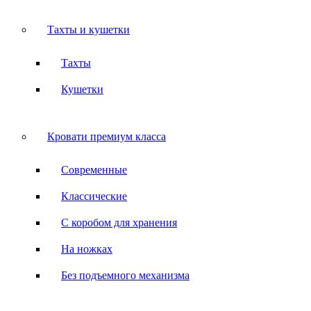
Тахты и кушетки
Тахты
Кушетки
Кровати премиум класса
Современные
Классические
С коробом для хранения
На ножках
Без подъемного механизма