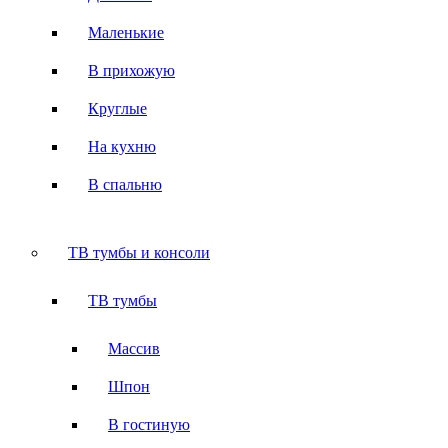
Маленькие
В прихожую
Круглые
На кухню
В спальню
ТВ тумбы и консоли
ТВ тумбы
Массив
Шпон
В гостиную