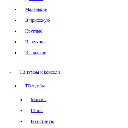
Маленькие
В прихожую
Круглые
На кухню
В спальню
ТВ тумбы и консоли
ТВ тумбы
Массив
Шпон
В гостиную