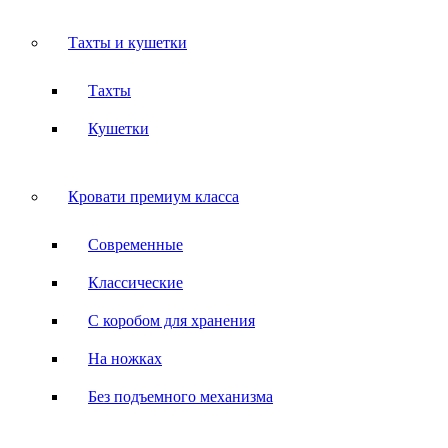
Тахты и кушетки
Тахты
Кушетки
Кровати премиум класса
Современные
Классические
С коробом для хранения
На ножках
Без подъемного механизма