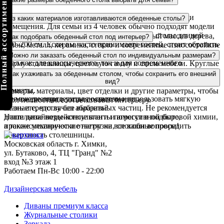
олный ассортимент
Размер стола зависит от количества человек и площади
Из каких материалов изготавливаются обеденные столы?
помещения. Для семьи из 4 человек обычно подходят модели
длиной от 120–140 см, а для 6–8 человек — столы длиной
Для изготовления используются натуральный массив дерева,
Как подобрать обеденный стол под интерьер?
160–200 см. Если вы часто принимаете гостей, стоит обратить
шпон, металл, керамика, стекло и современные износостойкие
внимание на более вместительные или раздвижные модели.
покрытия. Сочетание этих материалов позволяет подобрать
При выборе рекомендуется учитывать размеры помещения,
Можно ли заказать обеденный стол по индивидуальным размерам?
стол как для классического, так и для современного
форму столешницы, цветовую гамму и стиль мебели. Круглые
интерьера.
модели делают пространство более уютным, а прямоугольные
Да, многие модели могут быть изготовлены с учетом
Как ухаживать за обеденным столом, чтобы сохранить его внешний
позволяют максимально эффективно использовать площадь
пожеланий заказчика. При оформлении заказа можно выбрать
вид?
комнаты.
размеры, материалы, цвет отделки и другие параметры, чтобы
Для ежедневного ухода достаточно использовать мягкую
Не можете определиться с цветом или
стол полностью соответствовал интерьеру.
ткань и средства без абразивных частиц. Не рекомендуется
не знаете, что лучше выбрать?
длительное воздействие влаги и агрессивной бытовой химии,
Наши дизайнеры-консультанты помогут в подборе,
а также механические нагрузки, способные повредить
проконсультируют и ответят на все ваши вопросы!
поверхность столешницы.
Московская область г. Химки,
ул. Бутаково, 4, ТЦ "Гранд" №2
вход №3 этаж 1
Работаем Пн-Вс 10:00 - 22:00
Дизайнерская мебель
Диваны премиум класса
Журнальные столики
Зеркала