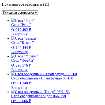
Показаны все результаты (11)
Стол “Рене”
От
219 492
₽
В корзину
Стол “Базель”
От
144 444
₽
В корзину
Стол “Фрэйм”
От
290 576
₽
В корзину
Стол обеденный «Плэйграунд» 05.160
От
301 340
₽
В корзину
Стол обеденный “Тондо” 06К.158
От
332 006
₽