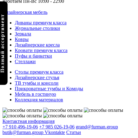
Работаем Пн-Вс 10:00 - 22:00
Дизайнерская мебель
олный ассортимент
Диваны премиум класса
Журнальные столики
Зеркала
Ковры
Дизайнерские кресла
Кровати премиум класса
Пуфы и банкетки
Стеллажи
Столы премиум класса
Дизайнерские стулья
ТВ тумбы и консоли
Прикроватные тумбы и Комоды
Мебель в гостиную
Коллекция материалов
Контактная информация
+7 910 496-19-06
+7 985 026-19-06
grand@furman.group
butik@furman.group
Vkontakte
Статьи