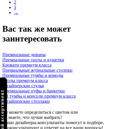
2
3
→
Вас так же может
заинтересовать
Премиальные диваны
Премиальные тахты и кушетки
Кровати премиум класса
Премиальные журнальные столики
Премиальные тумбы и комоды
Столы премиум класса
Дизайнерские стулья
Премиальные пуфы и банкетки
олный ассортимент
ТВ тумбы и консоли премиум класса
Дизайнерские стеллажи
Не можете определиться с цветом или
не знаете, что лучше выбрать?
Наши дизайнеры-консультанты помогут в подборе,
проконсультируют и ответят на все ваши вопросы!