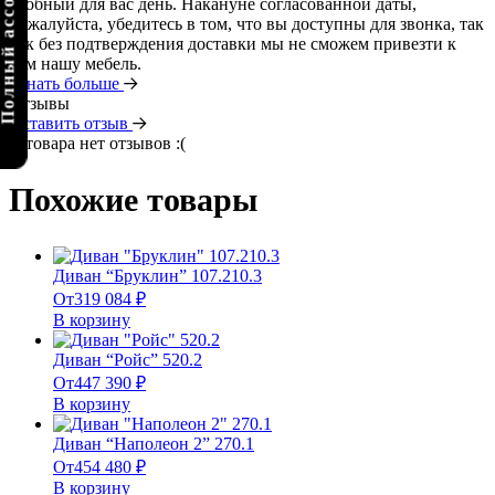
олный ассортимент
удобный для вас день. Накануне согласованной даты,
пожалуйста, убедитесь в том, что вы доступны для звонка, так
как без подтверждения доставки мы не сможем привезти к
вам нашу мебель.
Узнать больше
Отзывы
Оставить отзыв
У товара нет отзывов :(
Похожие товары
Диван “Бруклин” 107.210.3
От
319 084
₽
В корзину
Диван “Ройс” 520.2
От
447 390
₽
В корзину
Диван “Наполеон 2” 270.1
От
454 480
₽
В корзину