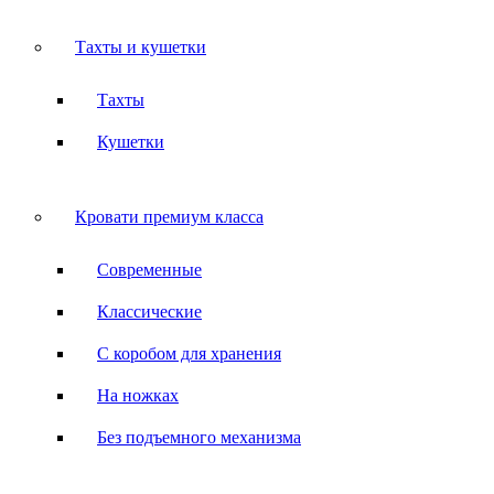
Тахты и кушетки
Тахты
Кушетки
Кровати премиум класса
Современные
Классические
С коробом для хранения
На ножках
Без подъемного механизма