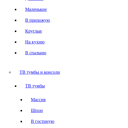
Маленькие
В прихожую
Круглые
На кухню
В спальню
ТВ тумбы и консоли
ТВ тумбы
Массив
Шпон
В гостиную