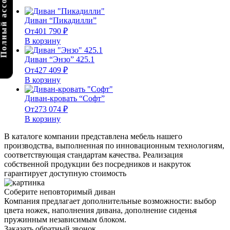
олный ассортимент
Диван “Пикадилли”
От
401 790
₽
В корзину
Диван “Энзо” 425.1
От
427 409
₽
В корзину
Диван-кровать “Софт”
От
273 074
₽
В корзину
В каталоге компании представлена мебель нашего
производства, выполненная по инновационным технологиям,
соответствующая стандартам качества. Реализация
собственной продукции без посредников и накруток
гарантирует доступную стоимость
Соберите неповторимый диван
Компания предлагает дополнительные возможности: выбор
цвета ножек, наполнения дивана, дополнение сиденья
пружинным независимым блоком.
Заказать обратный звонок