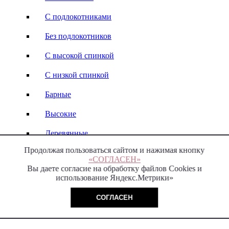
С подлокотниками
Без подлокотников
С высокой спинкой
С низкой спинкой
Барные
Высокие
Деревянные
Продолжая пользоваться сайтом и нажимая кнопку
Кожаные
«СОГЛАСЕН»
Вы даете согласие на обработку файлов Cookies и
Стулья-кресла
использование Яндекс.Метрики»
Italy
СОГЛАСЕН
Модерн