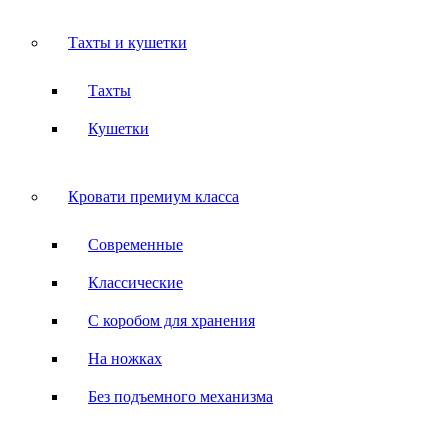
Тахты и кушетки
Тахты
Кушетки
Кровати премиум класса
Современные
Классические
С коробом для хранения
На ножках
Без подъемного механизма