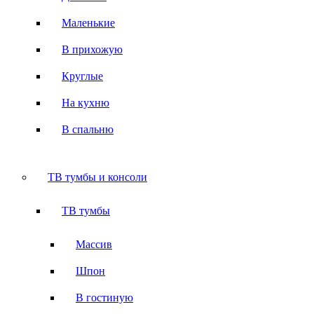
Маленькие
В прихожую
Круглые
На кухню
В спальню
ТВ тумбы и консоли
ТВ тумбы
Массив
Шпон
В гостиную