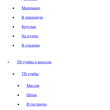
Маленькие
В прихожую
Круглые
На кухню
В спальню
ТВ тумбы и консоли
ТВ тумбы
Массив
Шпон
В гостиную