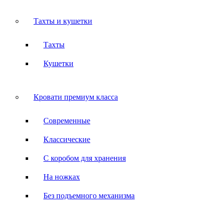
Тахты и кушетки
Тахты
Кушетки
Кровати премиум класса
Современные
Классические
С коробом для хранения
На ножках
Без подъемного механизма