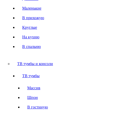
Маленькие
В прихожую
Круглые
На кухню
В спальню
ТВ тумбы и консоли
ТВ тумбы
Массив
Шпон
В гостиную