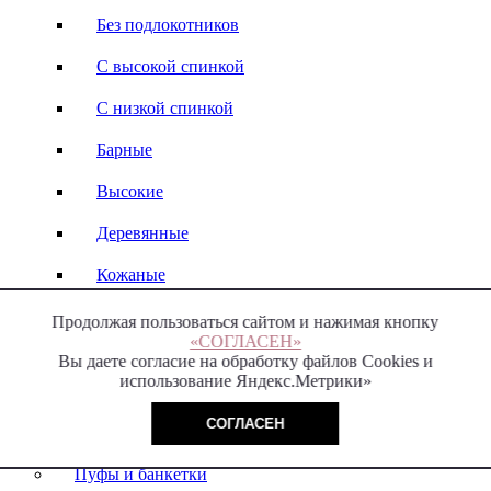
Без подлокотников
С высокой спинкой
С низкой спинкой
Барные
Высокие
Деревянные
Кожаные
Стулья-кресла
Продолжая пользоваться сайтом и нажимая кнопку
«СОГЛАСЕН»
Italy
Вы даете согласие на обработку файлов Cookies и
использование Яндекс.Метрики»
Модерн
СОГЛАСЕН
Пуфы и банкетки