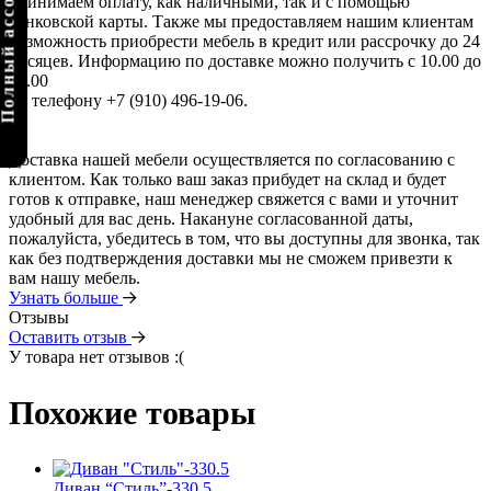
олный ассортимент
принимаем оплату, как наличными, так и с помощью
банковской карты. Также мы предоставляем нашим клиентам
возможность приобрести мебель в кредит или рассрочку до 24
месяцев. Информацию по доставке можно получить с 10.00 до
22.00
по телефону +7 (910) 496-19-06.
Доставка нашей мебели осуществляется по согласованию с
клиентом. Как только ваш заказ прибудет на склад и будет
готов к отправке, наш менеджер свяжется с вами и уточнит
удобный для вас день. Накануне согласованной даты,
пожалуйста, убедитесь в том, что вы доступны для звонка, так
как без подтверждения доставки мы не сможем привезти к
вам нашу мебель.
Узнать больше
Отзывы
Оставить отзыв
У товара нет отзывов :(
Похожие товары
Диван “Стиль”-330.5