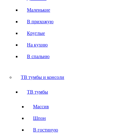
Маленькие
В прихожую
Круглые
На кухню
В спальню
ТВ тумбы и консоли
ТВ тумбы
Массив
Шпон
В гостиную