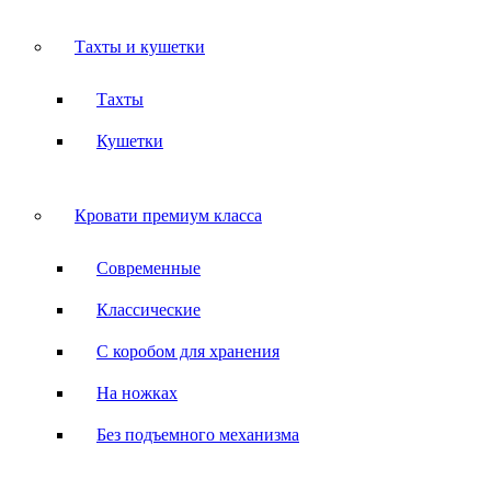
Тахты и кушетки
Тахты
Кушетки
Кровати премиум класса
Современные
Классические
С коробом для хранения
На ножках
Без подъемного механизма