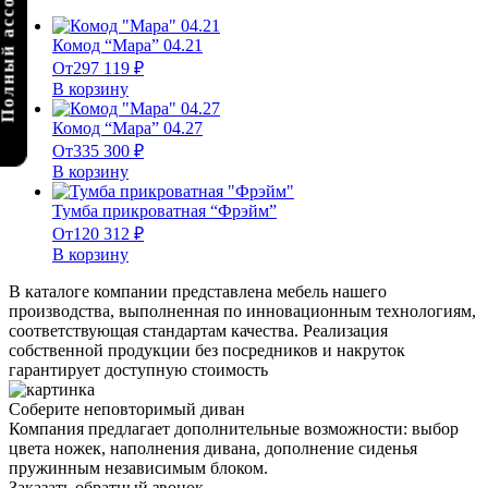
олный ассортимент
Комод “Мара” 04.21
От
297 119
₽
В корзину
Комод “Мара” 04.27
От
335 300
₽
В корзину
Тумба прикроватная “Фрэйм”
От
120 312
₽
В корзину
В каталоге компании представлена мебель нашего
производства, выполненная по инновационным технологиям,
соответствующая стандартам качества. Реализация
собственной продукции без посредников и накруток
гарантирует доступную стоимость
Соберите неповторимый диван
Компания предлагает дополнительные возможности: выбор
цвета ножек, наполнения дивана, дополнение сиденья
пружинным независимым блоком.
Заказать обратный звонок