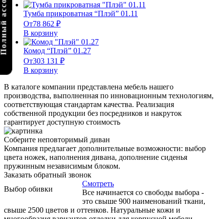
олный ассортимент
Тумба прикроватная “Плэй” 01.11
От
78 862
₽
В корзину
Комод “Плэй” 01.27
От
303 131
₽
В корзину
В каталоге компании представлена мебель нашего
производства, выполненная по инновационным технологиям,
соответствующая стандартам качества. Реализация
собственной продукции без посредников и накруток
гарантирует доступную стоимость
Соберите неповторимый диван
Компания предлагает дополнительные возможности: выбор
цвета ножек, наполнения дивана, дополнение сиденья
пружинным независимым блоком.
Заказать обратный звонок
Смотреть
Выбор обивки
Все начинается со свободы выбора -
это свыше 900 наименований ткани,
свыше 2500 цветов и оттенков. Натуральные кожи и
многообразия вариантов отделки для корпусной мебели.