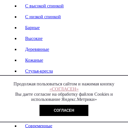
С высокой спинкой
С низкой спинкой
Барные
Высокие
Деревянные
Кожаные
Стулья-кресла
Italy
Продолжая пользоваться сайтом и нажимая кнопку
«СОГЛАСЕН»
Модерн
Вы даете согласие на обработку файлов Cookies и
использование Яндекс.Метрики»
СОГЛАСЕН
Пуфы и банкетки
Современные