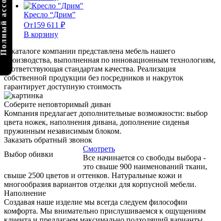
олный ассортимент
Кресло “Дрим”
От
159 611
₽
В корзину
В каталоге компании представлена мебель нашего
производства, выполненная по инновационным технологиям,
соответствующая стандартам качества. Реализация
собственной продукции без посредников и накруток
гарантирует доступную стоимость
Соберите неповторимый диван
Компания предлагает дополнительные возможности: выбор
цвета ножек, наполнения дивана, дополнение сиденья
пружинным независимым блоком.
Заказать обратный звонок
Смотреть
Выбор обивки
Все начинается со свободы выбора -
это свыше 900 наименований ткани,
свыше 2500 цветов и оттенков. Натуральные кожи и
многообразия вариантов отделки для корпусной мебели.
Наполнение
Создавая наше изделие мы всегда следуем философии
комфорта. Мы внимательно прислушиваемся к ощущениям
клиента и предлагаем максимально подходящий варианты