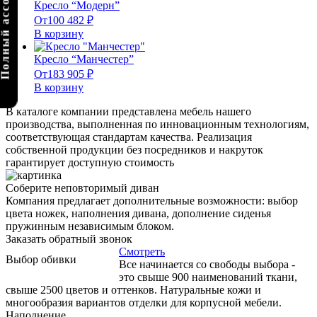
олный ассортимент
Кресло “Модерн”
От
100 482
₽
В корзину
Кресло “Манчестер”
От
183 905
₽
В корзину
В каталоге компании представлена мебель нашего
производства, выполненная по инновационным технологиям,
соответствующая стандартам качества. Реализация
собственной продукции без посредников и накруток
гарантирует доступную стоимость
Соберите неповторимый диван
Компания предлагает дополнительные возможности: выбор
цвета ножек, наполнения дивана, дополнение сиденья
пружинным независимым блоком.
Заказать обратный звонок
Смотреть
Выбор обивки
Все начинается со свободы выбора -
это свыше 900 наименований ткани,
свыше 2500 цветов и оттенков. Натуральные кожи и
многообразия вариантов отделки для корпусной мебели.
Наполнение