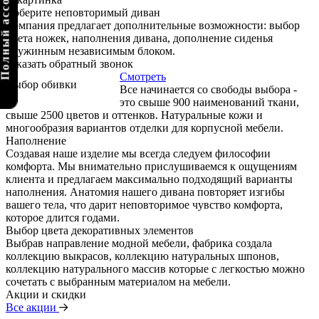
олный ассортимент
Соберите неповторимый диван
Компания предлагает дополнительные возможности: выбор
цвета ножек, наполнения дивана, дополнение сиденья
пружинным независимым блоком.
Заказать обратный звонок
Смотреть
Выбор обивки
Все начинается со свободы выбора -
это свыше 900 наименований ткани,
свыше 2500 цветов и оттенков. Натуральные кожи и
многообразия вариантов отделки для корпусной мебели.
Наполнение
Создавая наше изделие мы всегда следуем философии
комфорта. Мы внимательно прислушиваемся к ощущениям
клиента и предлагаем максимально подходящий варианты
наполнения. Анатомия нашего дивана повторяет изгибы
вашего тела, что дарит неповторимое чувство комфорта,
которое длится годами.
Выбор цвета декоративных элементов
Выбрав направление модной мебели, фабрика создала
коллекцию выкрасов, коллекцию натуральных шпонов,
коллекцию натурального массив которые с легкостью можно
сочетать с выбранным материалом на мебели.
Акции и скидки
Все акции