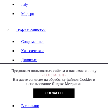
Italy
Модерн
Пуфы и банкетки
Современные
Классические
Длинные
Маленькие
Продолжая пользоваться сайтом и нажимая кнопку
«СОГЛАСЕН»
В прихожую
Вы даете согласие на обработку файлов Cookies и
использование Яндекс.Метрики»
Круглые
СОГЛАСЕН
На кухню
В спальню