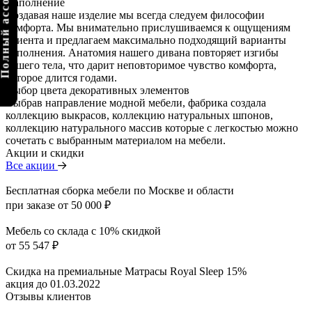
олный ассортимент
Наполнение
Создавая наше изделие мы всегда следуем философии
комфорта. Мы внимательно прислушиваемся к ощущениям
клиента и предлагаем максимально подходящий варианты
наполнения. Анатомия нашего дивана повторяет изгибы
вашего тела, что дарит неповторимое чувство комфорта,
которое длится годами.
Выбор цвета декоративных элементов
Выбрав направление модной мебели, фабрика создала
коллекцию выкрасов, коллекцию натуральных шпонов,
коллекцию натурального массив которые с легкостью можно
сочетать с выбранным материалом на мебели.
Акции и скидки
Все акции
Бесплатная сборка мебели по Москве и области
при заказе от 50 000 ₽
Мебель со склада с 10% скидкой
от 55 547 ₽
Скидка на премиальные Матрасы Royal Sleep 15%
акция до 01.03.2022
Отзывы клиентов