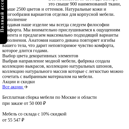
олный ассортимент
это свыше 900 наименований ткани,
свыше 2500 цветов и оттенков. Натуральные кожи и
многообразия вариантов отделки для корпусной мебели.
Наполнение
Создавая наше изделие мы всегда следуем философии
комфорта. Мы внимательно прислушиваемся к ощущениям
клиента и предлагаем максимально подходящий варианты
наполнения. Анатомия нашего дивана повторяет изгибы
вашего тела, что дарит неповторимое чувство комфорта,
которое длится годами.
Выбор цвета декоративных элементов
Выбрав направление модной мебели, фабрика создала
коллекцию выкрасов, коллекцию натуральных шпонов,
коллекцию натурального массив которые с легкостью можно
сочетать с выбранным материалом на мебели.
Акции и скидки
Все акции
Бесплатная сборка мебели по Москве и области
при заказе от 50 000 ₽
Мебель со склада с 10% скидкой
от 55 547 ₽