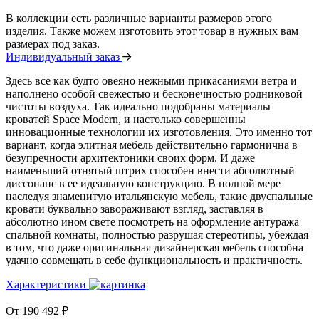
В коллекции есть различные варианты размеров этого
изделия. Также можем изготовить этот товар в нужных вам
размерах под заказ.
Индивидуальный заказ
Здесь все как будто овеяно нежными прикасаниями ветра и
наполнено особой свежестью и бесконечностью родниковой
чистоты воздуха. Так идеально подобраны материалы
кроватей Space Modern, и настолько совершенны
инновационные технологии их изготовления. Это именно тот
вариант, когда элитная мебель действительно гармонична в
безупречности архитектоники своих форм. И даже
наименьший отнятый штрих способен внести абсолютный
диссонанс в ее идеальную конструкцию. В полной мере
наследуя знаменитую итальянскую мебель, такие двуспальные
кровати буквально завораживают взгляд, заставляя в
абсолютно ином свете посмотреть на оформление антуража
спальной комнаты, полностью разрушая стереотипы, убеждая
в том, что даже оригинальная дизайнерская мебель способна
удачно совмещать в себе функциональность и практичность.
Характеристики
От
190 492
₽