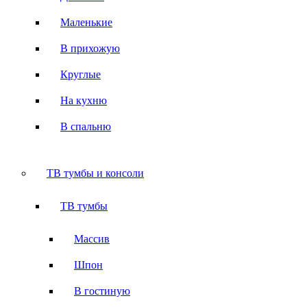
Маленькие
В прихожую
Круглые
На кухню
В спальню
ТВ тумбы и консоли
ТВ тумбы
Массив
Шпон
В гостиную