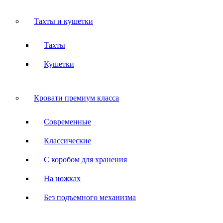
Тахты и кушетки
Тахты
Кушетки
Кровати премиум класса
Современные
Классические
С коробом для хранения
На ножках
Без подъемного механизма