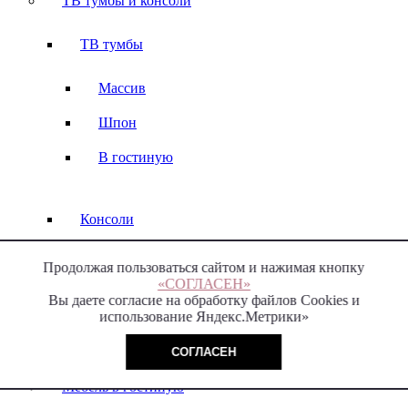
ТВ тумбы и консоли
ТВ тумбы
Массив
Шпон
В гостиную
Консоли
Массив
Продолжая пользоваться сайтом и нажимая кнопку
«СОГЛАСЕН»
Вы даете согласие на обработку файлов Cookies и
использование Яндекс.Метрики»
Стеллажи
СОГЛАСЕН
Мебель в гостиную