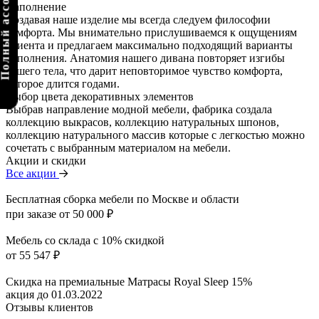
олный ассортимент
Наполнение
Создавая наше изделие мы всегда следуем философии
комфорта. Мы внимательно прислушиваемся к ощущениям
клиента и предлагаем максимально подходящий варианты
наполнения. Анатомия нашего дивана повторяет изгибы
вашего тела, что дарит неповторимое чувство комфорта,
которое длится годами.
Выбор цвета декоративных элементов
Выбрав направление модной мебели, фабрика создала
коллекцию выкрасов, коллекцию натуральных шпонов,
коллекцию натурального массив которые с легкостью можно
сочетать с выбранным материалом на мебели.
Акции и скидки
Все акции
Бесплатная сборка мебели по Москве и области
при заказе от 50 000 ₽
Мебель со склада с 10% скидкой
от 55 547 ₽
Скидка на премиальные Матрасы Royal Sleep 15%
акция до 01.03.2022
Отзывы клиентов