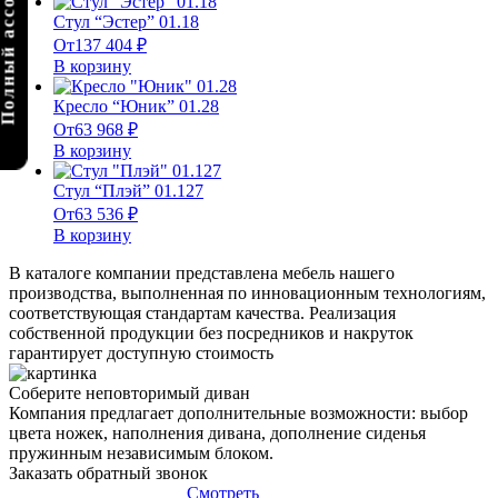
олный ассортимент
Стул “Эстер” 01.18
От
137 404
₽
В корзину
Кресло “Юник” 01.28
От
63 968
₽
В корзину
Стул “Плэй” 01.127
От
63 536
₽
В корзину
В каталоге компании представлена мебель нашего
производства, выполненная по инновационным технологиям,
соответствующая стандартам качества. Реализация
собственной продукции без посредников и накруток
гарантирует доступную стоимость
Соберите неповторимый диван
Компания предлагает дополнительные возможности: выбор
цвета ножек, наполнения дивана, дополнение сиденья
пружинным независимым блоком.
Заказать обратный звонок
Смотреть