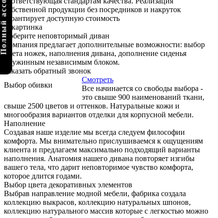
олный ассортимент
соответствующая стандартам качества. Реализация
собственной продукции без посредников и накруток
гарантирует доступную стоимость
Соберите неповторимый диван
Компания предлагает дополнительные возможности: выбор
цвета ножек, наполнения дивана, дополнение сиденья
пружинным независимым блоком.
Заказать обратный звонок
Смотреть
Выбор обивки
Все начинается со свободы выбора -
это свыше 900 наименований ткани,
свыше 2500 цветов и оттенков. Натуральные кожи и
многообразия вариантов отделки для корпусной мебели.
Наполнение
Создавая наше изделие мы всегда следуем философии
комфорта. Мы внимательно прислушиваемся к ощущениям
клиента и предлагаем максимально подходящий варианты
наполнения. Анатомия нашего дивана повторяет изгибы
вашего тела, что дарит неповторимое чувство комфорта,
которое длится годами.
Выбор цвета декоративных элементов
Выбрав направление модной мебели, фабрика создала
коллекцию выкрасов, коллекцию натуральных шпонов,
коллекцию натурального массив которые с легкостью можно