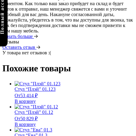
олный ассортимент
клиентом. Как только ваш заказ прибудет на склад и будет
готов к отправке, наш менеджер свяжется с вами и уточнит
удобный для вас день. Накануне согласованной даты,
пожалуйста, убедитесь в том, что вы доступны для звонка, так
как без подтверждения доставки мы не сможем привезти к
вам нашу мебель.
Узнать больше
Отзывы
Оставить отзыв
У товара нет отзывов :(
Похожие товары
Стул “Плэй” 01.123
От
53 414
₽
В корзину
Стул “Плэй” 01.12
От
50 829
₽
В корзину
Стул “Ева” 01.3