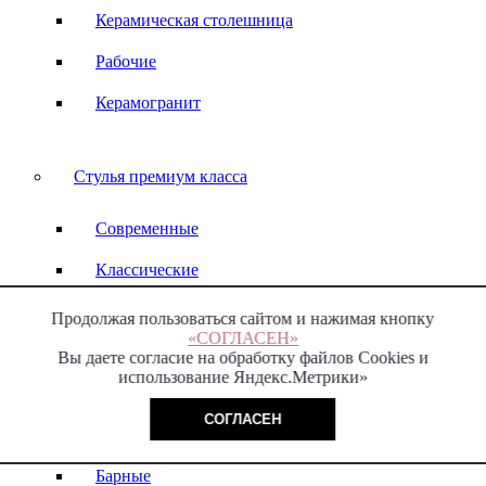
Керамическая столешница
Рабочие
Керамогранит
Стулья премиум класса
Современные
Классические
С подлокотниками
Продолжая пользоваться сайтом и нажимая кнопку
«СОГЛАСЕН»
Без подлокотников
Вы даете согласие на обработку файлов Cookies и
использование Яндекс.Метрики»
С высокой спинкой
СОГЛАСЕН
С низкой спинкой
Барные