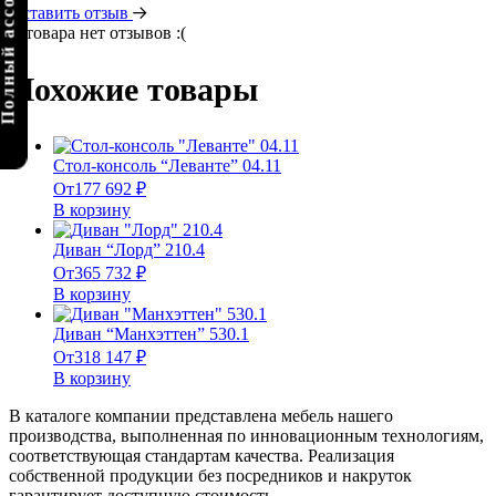
олный ассортимент
Оставить отзыв
У товара нет отзывов :(
Похожие товары
Стол-консоль “Леванте” 04.11
От
177 692
₽
В корзину
Диван “Лорд” 210.4
От
365 732
₽
В корзину
Диван “Манхэттен” 530.1
От
318 147
₽
В корзину
В каталоге компании представлена мебель нашего
производства, выполненная по инновационным технологиям,
соответствующая стандартам качества. Реализация
собственной продукции без посредников и накруток
гарантирует доступную стоимость