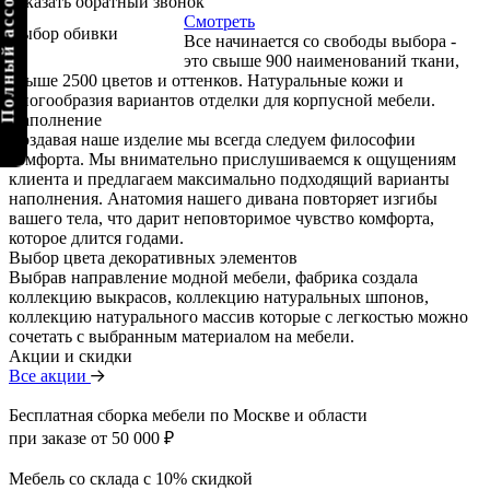
олный ассортимент
Заказать обратный звонок
Смотреть
Выбор обивки
Все начинается со свободы выбора -
это свыше 900 наименований ткани,
свыше 2500 цветов и оттенков. Натуральные кожи и
многообразия вариантов отделки для корпусной мебели.
Наполнение
Создавая наше изделие мы всегда следуем философии
комфорта. Мы внимательно прислушиваемся к ощущениям
клиента и предлагаем максимально подходящий варианты
наполнения. Анатомия нашего дивана повторяет изгибы
вашего тела, что дарит неповторимое чувство комфорта,
которое длится годами.
Выбор цвета декоративных элементов
Выбрав направление модной мебели, фабрика создала
коллекцию выкрасов, коллекцию натуральных шпонов,
коллекцию натурального массив которые с легкостью можно
сочетать с выбранным материалом на мебели.
Акции и скидки
Все акции
Бесплатная сборка мебели по Москве и области
при заказе от 50 000 ₽
Мебель со склада с 10% скидкой