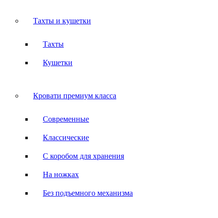
Тахты и кушетки
Тахты
Кушетки
Кровати премиум класса
Современные
Классические
С коробом для хранения
На ножках
Без подъемного механизма