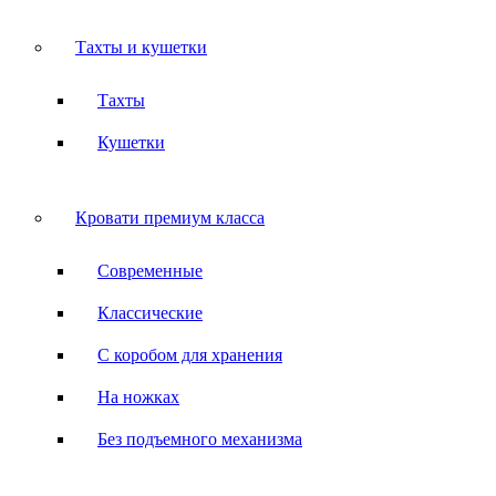
Тахты и кушетки
Тахты
Кушетки
Кровати премиум класса
Современные
Классические
С коробом для хранения
На ножках
Без подъемного механизма