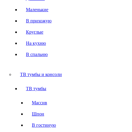
Маленькие
В прихожую
Круглые
На кухню
В спальню
ТВ тумбы и консоли
ТВ тумбы
Массив
Шпон
В гостиную