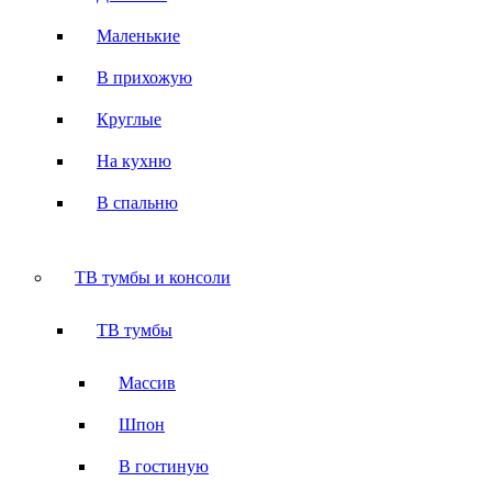
Маленькие
В прихожую
Круглые
На кухню
В спальню
ТВ тумбы и консоли
ТВ тумбы
Массив
Шпон
В гостиную