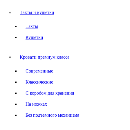
Тахты и кушетки
Тахты
Кушетки
Кровати премиум класса
Современные
Классические
С коробом для хранения
На ножках
Без подъемного механизма