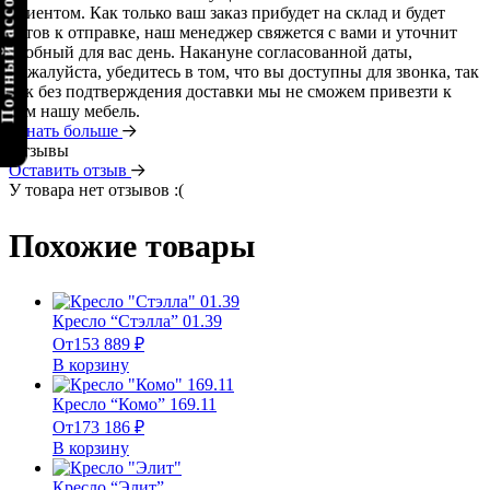
олный ассортимент
клиентом. Как только ваш заказ прибудет на склад и будет
готов к отправке, наш менеджер свяжется с вами и уточнит
удобный для вас день. Накануне согласованной даты,
пожалуйста, убедитесь в том, что вы доступны для звонка, так
как без подтверждения доставки мы не сможем привезти к
вам нашу мебель.
Узнать больше
Отзывы
Оставить отзыв
У товара нет отзывов :(
Похожие товары
Кресло “Стэлла” 01.39
От
153 889
₽
В корзину
Кресло “Комо” 169.11
От
173 186
₽
В корзину
Кресло “Элит”