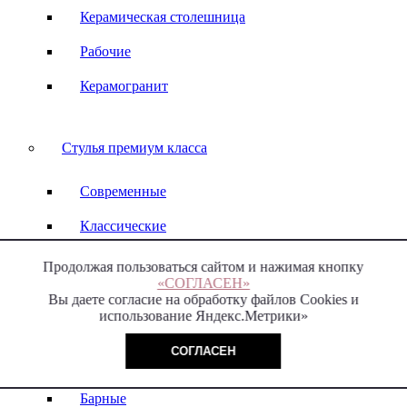
Керамическая столешница
Рабочие
Керамогранит
Стулья премиум класса
Современные
Классические
С подлокотниками
Продолжая пользоваться сайтом и нажимая кнопку
«СОГЛАСЕН»
Без подлокотников
Вы даете согласие на обработку файлов Cookies и
использование Яндекс.Метрики»
С высокой спинкой
СОГЛАСЕН
С низкой спинкой
Барные