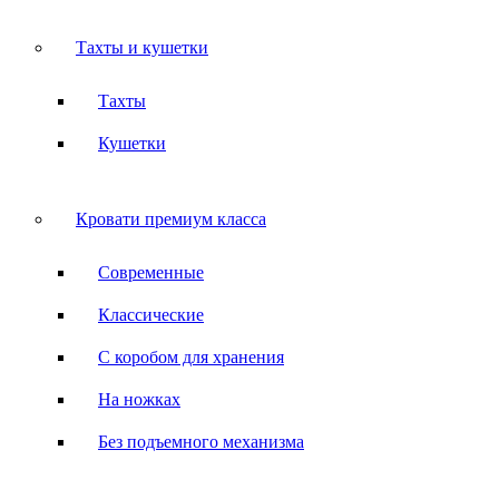
Тахты и кушетки
Тахты
Кушетки
Кровати премиум класса
Современные
Классические
С коробом для хранения
На ножках
Без подъемного механизма