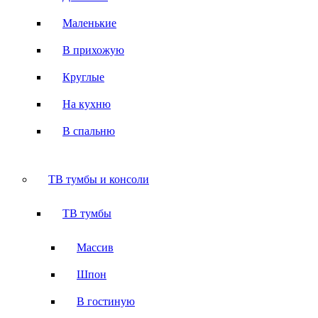
Маленькие
В прихожую
Круглые
На кухню
В спальню
ТВ тумбы и консоли
ТВ тумбы
Массив
Шпон
В гостиную