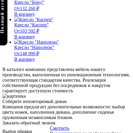
олный ассортимент
Кресло “Бонд”
От
132 260
₽
В корзину
Кресло “Каспер”
От
103 592
₽
В корзину
Кресло “Наполеон”
От
148 999
₽
В корзину
В каталоге компании представлена мебель нашего
производства, выполненная по инновационным технологиям,
соответствующая стандартам качества. Реализация
собственной продукции без посредников и накруток
гарантирует доступную стоимость
Соберите неповторимый диван
Компания предлагает дополнительные возможности: выбор
цвета ножек, наполнения дивана, дополнение сиденья
пружинным независимым блоком.
Заказать обратный звонок
Смотреть
Выбор обивки