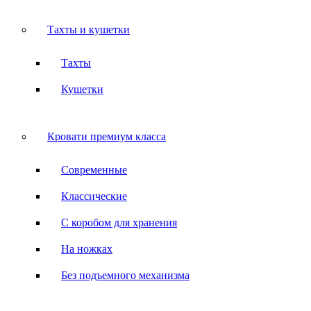
Тахты и кушетки
Тахты
Кушетки
Кровати премиум класса
Современные
Классические
С коробом для хранения
На ножках
Без подъемного механизма