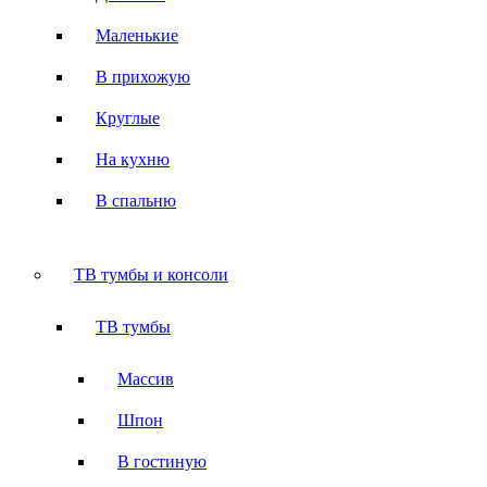
Маленькие
В прихожую
Круглые
На кухню
В спальню
ТВ тумбы и консоли
ТВ тумбы
Массив
Шпон
В гостиную