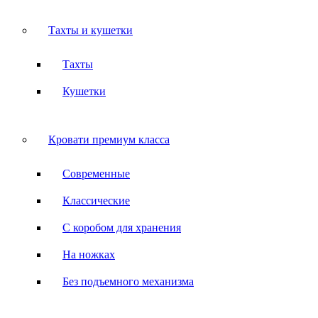
Тахты и кушетки
Тахты
Кушетки
Кровати премиум класса
Современные
Классические
С коробом для хранения
На ножках
Без подъемного механизма