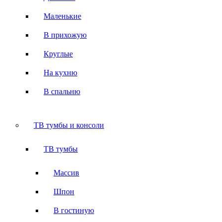
Маленькие
В прихожую
Круглые
На кухню
В спальню
ТВ тумбы и консоли
ТВ тумбы
Массив
Шпон
В гостиную