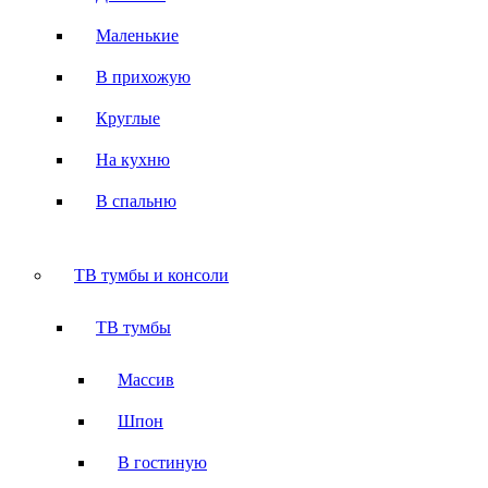
Маленькие
В прихожую
Круглые
На кухню
В спальню
ТВ тумбы и консоли
ТВ тумбы
Массив
Шпон
В гостиную