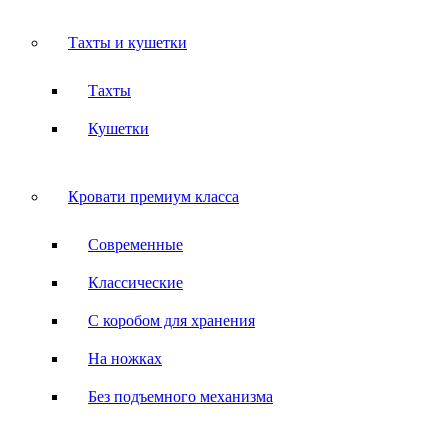
Тахты и кушетки
Тахты
Кушетки
Кровати премиум класса
Современные
Классические
С коробом для хранения
На ножках
Без подъемного механизма